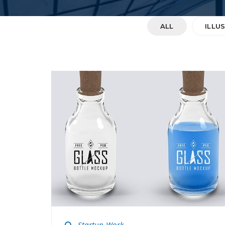
ALL
ILLU
Startup Work