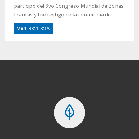
participó del 8vo Congreso Mundial de Zonas
Francas y fue testigo de la ceremonia de
firma de la Alianza Global para Zonas
Económicas Especiales (GASEZ). La nueva
Alianza tiene como objetivo desarrollar
asociaciones globales para facilitar la
cooperación transfronteriza e intersectorial,
así como la cooperación en las […]