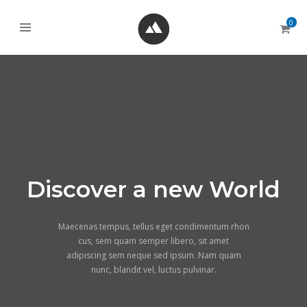
0
Discover a new World
Maecenas tempus, tellus eget condimentum rhon
cus, sem quam semper libero, sit amet
adipiscing sem neque sed ipsum. Nam quam
nunc, blandit vel, luctus pulvinar.